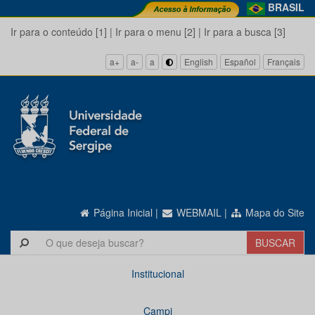
BRASIL
Ir para o conteúdo [1]
|
Ir para o menu [2]
|
Ir para a busca [3]
a+
a-
a
English
Español
Français
Página Inicial
|
WEBMAIL
|
Mapa do Site
Institucional
Campi