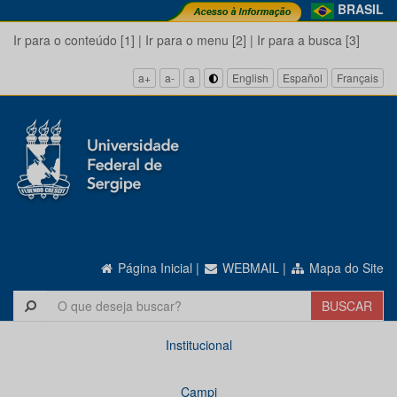
BRASIL
Ir para o conteúdo [1]
|
Ir para o menu [2]
|
Ir para a busca [3]
a+
a-
a
English
Español
Français
Página Inicial
|
WEBMAIL
|
Mapa do Site
Institucional
Campi