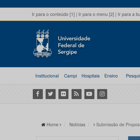
Ir para o conteúdo [1]
|
Ir para o menu [2]
|
Ir para a b
Institucional
Campi
Hospitais
Ensino
Pesqui
Facebook
Twitter
Flickr
RSS
Youtube
Instagram
Home
Notícias
Submissão de Propos