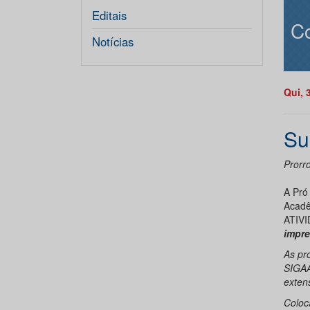
Editais
C
Notícias
Qui, 
Su
Prorr
A Pró
Acadê
ATIVI
impre
As pr
SIGAA
exten
Coloc