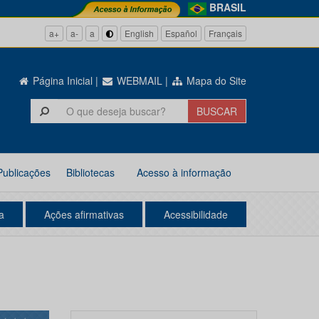
BRASIL
a+
a-
a
English
Español
Français
Página Inicial
|
WEBMAIL
|
Mapa do Site
Publicações
Bibliotecas
Acesso à informação
a
Ações afirmativas
Acessibilidade