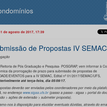
ondomínios
31 de agosto de 2017, 17:39
bmissão de Propostas IV SEMAC
ogação
 Reitoria de Pós Graduação e Pesquisa- POSGRAP, vem informar à C
mica da prorrogação de prazo para submissão de propostas de
DADE/EVENTOS para a IV SEMAC, Edital nº 01/2017/SEMAC/UFS,
terivelmente
até terça-feira, dia 05/09/17.
opostas deverão ser enviadas pelos coordenadores por meio da plata
, no endereço
www.sigaa.ufs.br
(passo a passo - sigaa > portal do do
são > ações de extensão > submeter proposta).
amo-nos à disposição para elucidar eventuais dúvidas, através do emai