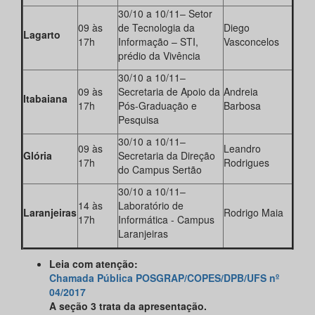
30/10 a 10/11– Setor
09 às
de Tecnologia da
Diego
Lagarto
17h
Informação – STI,
Vasconcelos
prédio da Vivência
30/10 a 10/11–
09 às
Secretaria de Apoio da
Andreia
Itabaiana
17h
Pós-Graduação e
Barbosa
Pesquisa
30/10 a 10/11–
09 às
Leandro
Glória
Secretaria da Direção
17h
Rodrigues
do Campus Sertão
30/10 a 10/11–
14 às
Laboratório de
Laranjeiras
Rodrigo Maia
17h
Informática - Campus
Laranjeiras
Leia com atenção:
Chamada Pública POSGRAP/COPES/DPB/UFS nº
04/2017
A seção 3 trata da apresentação.