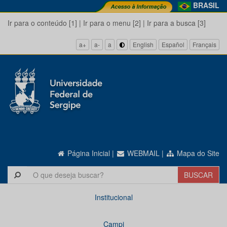
BRASIL
Ir para o conteúdo [1]
|
Ir para o menu [2]
|
Ir para a busca [3]
a+
a-
a
English
Español
Français
Página Inicial
|
WEBMAIL
|
Mapa do Site
Institucional
Campi