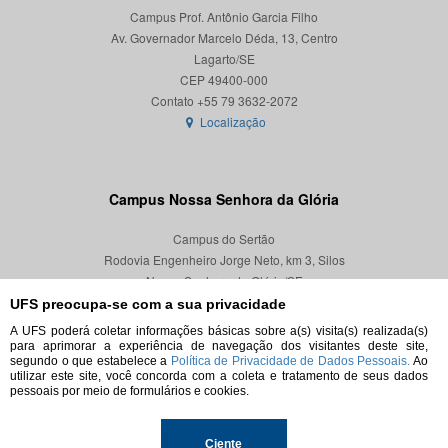
Campus Prof. Antônio Garcia Filho
Av. Governador Marcelo Déda, 13, Centro
Lagarto/SE
CEP 49400-000
Localização
Campus Nossa Senhora da Glória
Campus do Sertão
Rodovia Engenheiro Jorge Neto, km 3, Silos
Nossa Senhora da Glória/SE
CEP 49680-000
UFS preocupa-se com a sua privacidade
A UFS poderá coletar informações básicas sobre a(s) visita(s) realizada(s)
Localização
para aprimorar a experiência de navegação dos visitantes deste site,
segundo o que estabelece a
Política de Privacidade de Dados Pessoais.
Ao
utilizar este site, você concorda com a coleta e tratamento de seus dados
pessoais por meio de formulários e cookies.
© 2026. Todos os direitos reservados.
Ciente