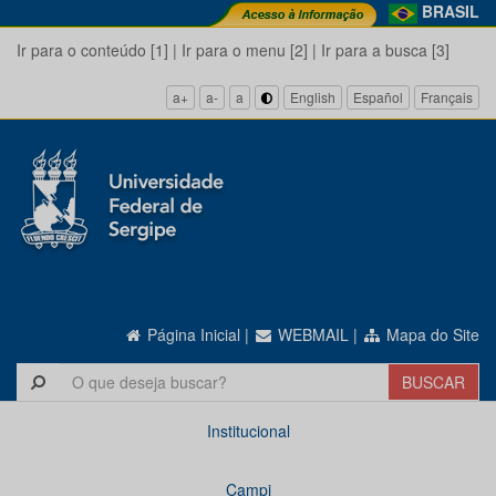
BRASIL
Ir para o conteúdo [1]
|
Ir para o menu [2]
|
Ir para a busca [3]
a+
a-
a
English
Español
Français
Página Inicial
|
WEBMAIL
|
Mapa do Site
Institucional
Campi