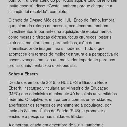
punho. “Fui bem atendido por todos aqui, e tudo foi feito sem
muita espera”, disse. “Gostei também porque cheguei e a
situação foi resolvida”, completou.
O chefe da Divisão Médica do HUL, Érico de Pinho, lembra
que, além do reforço de pessoal, aconteceram também
investimentos importantes na aquisição de equipamentos
como mesas cirúrgicas elétricas, focus cirúrgicos, bisturis
elétricos, monitores multiparamétricos, além de um
intensificador de imagem mais moderno. “Tudo o que
aconteceu em termos de melhor estrutura e a perspectiva de
novos avanços tem sido um motivador importante para nós
profissionais”, enfatizou o ortopedista.
Sobre a Ebserh
Desde dezembro de 2015, o HUL-UFS é filiado à Rede
Ebserh, instituição vinculada ao Ministério da Educação
(MEC) que administra atualmente 40 hospitais universitários
federais. O objetivo é, em parceria com as universidades,
aperfeiçoar os serviços de atendimento à população, por
meio do Sistema Único de Saúde (SUS), e promover o
ensino e a pesquisa nas unidades filiadas.
A empresa, criada em dezembro de 2011, também é