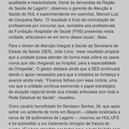
qualidade e resolutividade, frente às demandas da Região
de Saúde de Lagarto”, observou o gerente de Atenção à
Saúde do HUL e superintendente em exercício, Manoel Luiz
de Cerqueira Neto. “O resultado é fruto da contratação de
profissionais por concurso que, somados aos profissionais
da Fundação Hospitalar de Saúde (FHS) presentes nesta
unidade, articularam-se em torno dessa causa”, disse.
Para o diretor de Atenção Integral à Saúde da Secretaria de
Estado da Saúde (SES), João Lima, “esse resultado propicia
que a unidade possa atender de forma mais célere os casos
novos que vão chegando ao hospital, para a especialidade
de Ortopedia”. O gestor destaca ainda que a SES continuará
dando o apoio necessário para que a iniciativa se fortaleça e
avance ainda mais. “Ficamos felizes com essa notícia, uma
vez que a unidade continua exercendo o papel estratégico
de atuação regional tendo sua missão articulada com toda a
Rede Estadual de Saúde”, ressaltou.
Outro usuário beneficiado foi Genisson Santos, 38, que após
sofrer um acidente de moto em Boquim – cidade localizada a
cerca de 38 quilômetros de Lagarto –, recorreu ao HUL-UFS
e foi submetido a um tratamento cirúrgico de fratura do